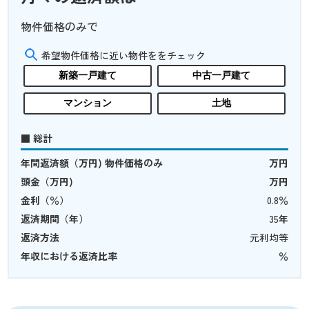
物件価格のみで
希望物件価格に近い物件ををチェック
新築一戸建て
中古一戸建て
マンション
土地
■ 総計
年間返済額（万円) 物件価格のみ
万円
頭金（万円)
万円
金利（％）
0.8
％
返済期間（年）
35
年
返済方法
元利均等
年収における返済比率
％