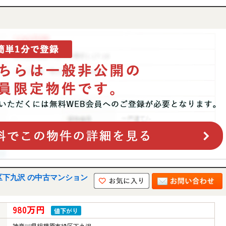
下九沢 の中古マンション
980万円
値下がり
神奈川県相模原市緑区下九沢