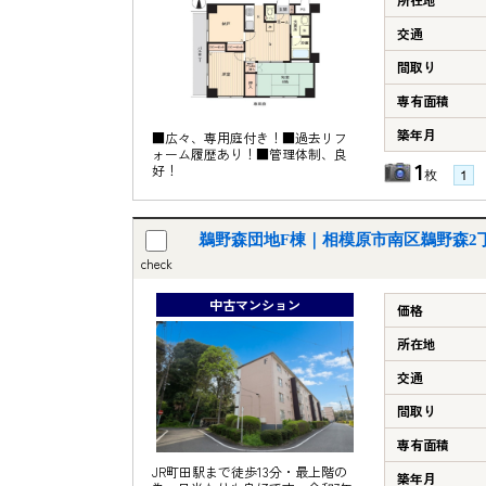
交通
間取り
専有面積
築年月
■広々、専用庭付き！■過去リフ
ォーム履歴あり！■管理体制、良
1
好！
枚
鵜野森団地F棟｜相模原市南区鵜野森2
check
中古マンション
価格
所在地
交通
間取り
専有面積
JR町田駅まで徒歩13分・最上階の
築年月