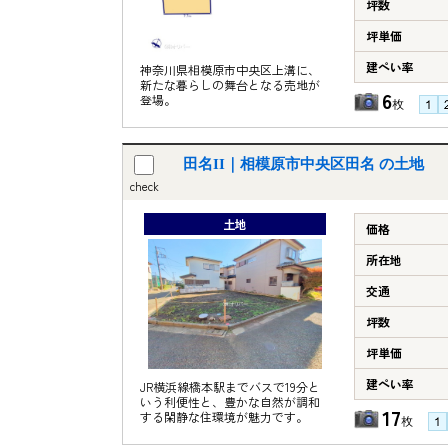
坪数
坪単価
建ぺい率
神奈川県相模原市中央区上溝に、
新たな暮らしの舞台となる売地が
6
登場。
枚
田名II｜相模原市中央区田名 の土地
check
土地
価格
所在地
交通
坪数
坪単価
建ぺい率
JR横浜線橋本駅までバスで19分と
いう利便性と、豊かな自然が調和
17
する閑静な住環境が魅力です。
枚