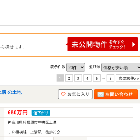
から探せます。
表示件数
並び順
...
1
2
3
4
5
7
次の30件>>
溝 の土地
680万円
値下がり
神奈川県相模原市中央区上溝
ＪＲ相模線 上溝駅 徒歩20分