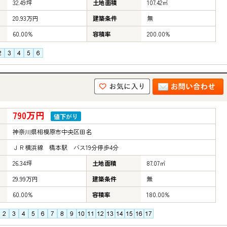
32.49坪
土地面積
107.42㎡
20.93万円
建築条件
無
60.00%
容積率
200.00%
790万円
値下がり
神奈川県相模原市中央区田名
ＪＲ横浜線 橋本駅 バス19分停歩4分
26.34坪
土地面積
87.07㎡
29.99万円
建築条件
無
60.00%
容積率
180.00%