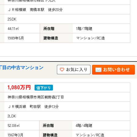
ＪＲ相模線 南橋本駅 徒歩20分
2SDK
44.11㎡
所在階
1階/7階建
1989年5月
建物構造
マンション/RC造
丁目の中古マンション
1,080万円
値下がり
神奈川県相模原市南区鵜野森2丁目
ＪＲ横浜線 町田駅 徒歩13分
2LDK
52.08㎡
所在階
4階/4階建
1967年3月
建物構造
マンション/RC造