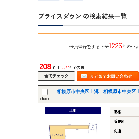
プライスダウン の検索結果一覧
1226
会員登録をすると全
件の中
208
件中
1～30
件を表示
相模原市中央区上溝｜相模原市中央区上
check
土地
価格
所在地
交通