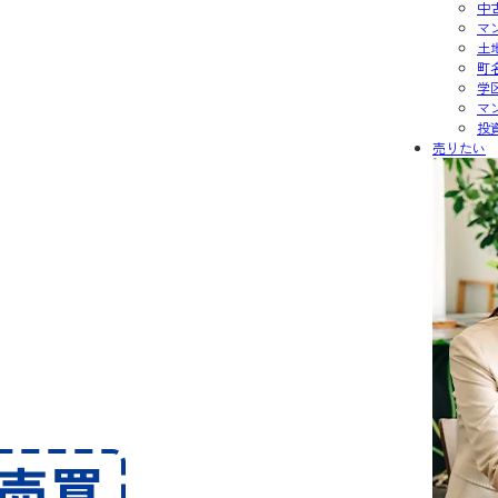
中
マ
土
町
学
マ
投
売りたい