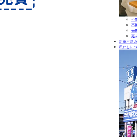
不
不
売
売
新築戸建
私たちに