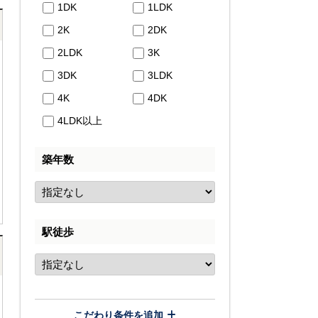
1DK
1LDK
2K
2DK
2LDK
3K
3DK
3LDK
4K
4DK
4LDK以上
築年数
駅徒歩
こだわり条件を追加